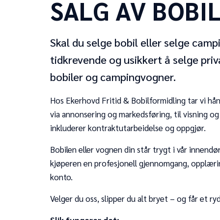
SALG AV BOBI
Skal du selge bobil eller selge ca
tidkrevende og usikkert å selge priva
bobiler og campingvogner.
Hos Ekerhovd Fritid & Bobilformidling tar vi hå
via annonsering og markedsføring, til visning o
inkluderer kontraktutarbeidelse og oppgjør.
Bobilen eller vognen din står trygt i vår innendør
kjøperen en profesjonell gjennomgang, opplærin
konto.
Velger du oss, slipper du alt bryet – og får et rydd