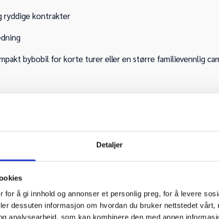
g ryddige kontrakter
edning
kt bybobil for korte turer eller en større familievennlig cam
Detaljer
ookies
 for å gi innhold og annonser et personlig preg, for å levere sos
deler dessuten informasjon om hvordan du bruker nettstedet vårt,
og analysearbeid, som kan kombinere den med annen informasjon d