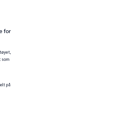
e for
tøyet,
et som
elt på