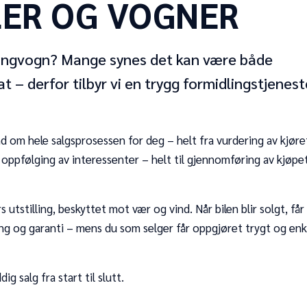
LER OG VOGNER
mpingvogn? Mange synes det kan være både
t – derfor tilbyr vi en trygg formidlingstjenest
nd om hele salgsprosessen for deg – helt fra vurdering av kjøre
g oppfølging av interessenter – helt til gjennomføring av kjøp
s utstilling, beskyttet mot vær og vind. Når bilen blir solgt, får
g og garanti – mens du som selger får oppgjøret trygt og enk
ig salg fra start til slutt.