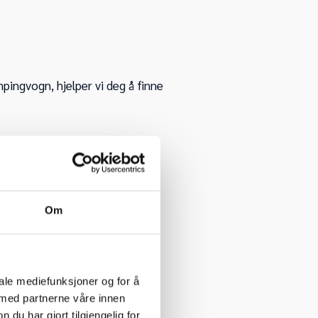
pingvogn, hjelper vi deg å finne
Om
iale mediefunksjoner og for å
 med partnerne våre innen
u har gjort tilgjengelig for