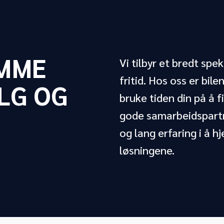
AMME
Vi tilbyr et bredt spek
fritid. Hos oss er bil
ALG OG
bruke tiden din på å f
gode samarbeidspartn
og lang erfaring i å h
løsningene.